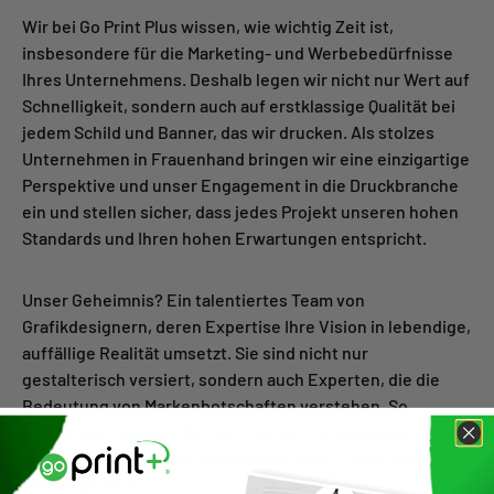
Wir bei Go Print Plus wissen, wie wichtig Zeit ist,
insbesondere für die Marketing- und Werbebedürfnisse
Ihres Unternehmens. Deshalb legen wir nicht nur Wert auf
Schnelligkeit, sondern auch auf erstklassige Qualität bei
jedem Schild und Banner, das wir drucken. Als stolzes
Unternehmen in Frauenhand bringen wir eine einzigartige
Perspektive und unser Engagement in die Druckbranche
ein und stellen sicher, dass jedes Projekt unseren hohen
Standards und Ihren hohen Erwartungen entspricht.
Unser Geheimnis? Ein talentiertes Team von
Grafikdesignern, deren Expertise Ihre Vision in lebendige,
auffällige Realität umsetzt. Sie sind nicht nur
gestalterisch versiert, sondern auch Experten, die die
Bedeutung von Markenbotschaften verstehen. So
entstehen Designs, die nicht nur Aufmerksamkeit
erregen, sondern auch effektiv mit Ihrer Zielgruppe
kommunizieren.