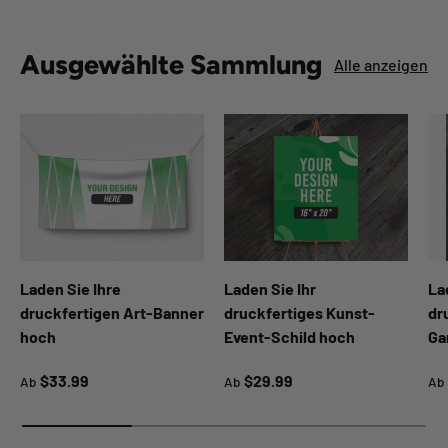
Ausgewählte Sammlung
Alle anzeigen
Laden Sie Ihre
Laden Sie Ihr
La
druckfertigen Art-Banner
druckfertiges Kunst-
dr
hoch
Event-Schild hoch
Ga
Normaler Preis
Normaler Preis
No
$33.99
$29.99
Ab
Ab
Ab