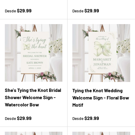
Precio normal
Precio normal
$29.99
$29.99
Desde
Desde
She's Tying the Knot Bridal
Tying the Knot Wedding
Shower Welcome Sign -
Welcome Sign - Floral Bow
Watercolor Bow
Motif
Precio normal
Precio normal
$29.99
$29.99
Desde
Desde