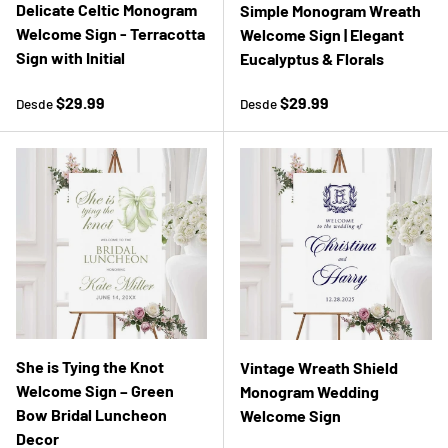
Delicate Celtic Monogram
Simple Monogram Wreath
Welcome Sign - Terracotta
Welcome Sign | Elegant
Sign with Initial
Eucalyptus & Florals
Precio normal
Precio normal
$29.99
$29.99
Desde
Desde
She is Tying the Knot
Vintage Wreath Shield
Welcome Sign – Green
Monogram Wedding
Bow Bridal Luncheon
Welcome Sign
Decor