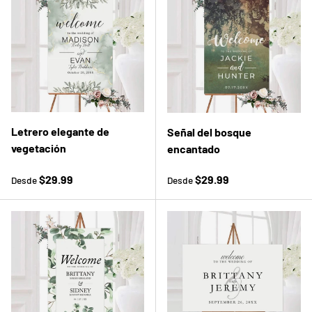
Letrero elegante de
Señal del bosque
vegetación
encantado
Precio normal
Precio normal
$29.99
$29.99
Desde
Desde