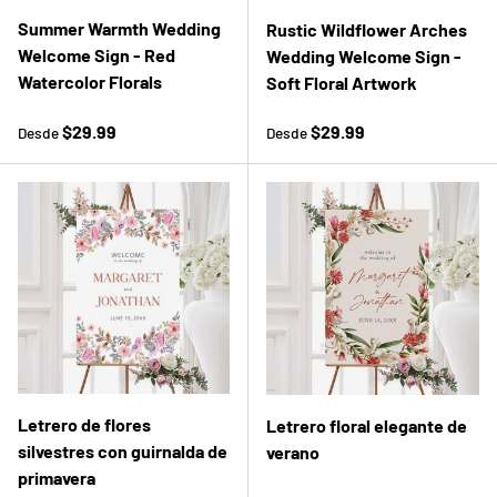
Summer Warmth Wedding
Rustic Wildflower Arches
Welcome Sign - Red
Wedding Welcome Sign -
Watercolor Florals
Soft Floral Artwork
Precio normal
Precio normal
$29.99
$29.99
Desde
Desde
Letrero de flores
Letrero floral elegante de
silvestres con guirnalda de
verano
primavera