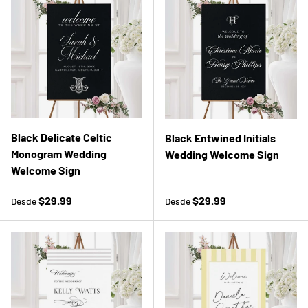
Black Delicate Celtic
Black Entwined Initials
Monogram Wedding
Wedding Welcome Sign
Welcome Sign
Precio normal
Precio normal
$29.99
$29.99
Desde
Desde