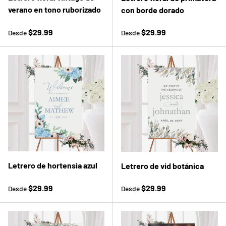
verano en tono ruborizado
con borde dorado
Precio normal
Precio normal
$29.99
$29.99
Desde
Desde
Letrero de hortensia azul
Letrero de vid botánica
Precio normal
Precio normal
$29.99
$29.99
Desde
Desde