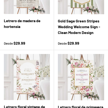
Letrero de madera de
Gold Sage Green Stripes
hortensia
Wedding Welcome Sign -
Clean Modern Design
Precio normal
Precio normal
$29.99
$29.99
Desde
Desde
Letrero floral vintage de
Letrero floral de primavera