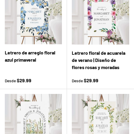
Letrero de arreglo floral
Letrero floral de acuarela
azul primaveral
de verano | Diseño de
flores rosas y moradas
Precio normal
Precio normal
$29.99
$29.99
Desde
Desde