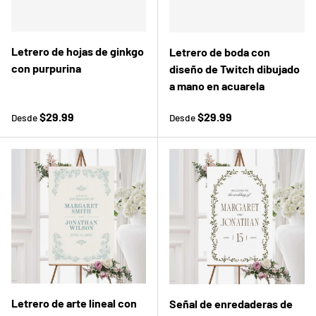
Letrero de hojas de ginkgo
Letrero de boda con
con purpurina
diseño de Twitch dibujado
a mano en acuarela
Precio normal
Precio normal
$29.99
$29.99
Desde
Desde
Letrero de arte lineal con
Señal de enredaderas de